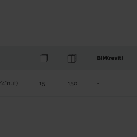
BIM(revit)
/4"nut)
15
150
-