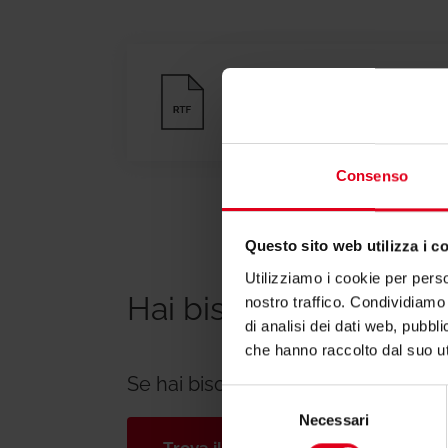
Testi di capitolato
Consenso
Questo sito web utilizza i c
Utilizziamo i cookie per perso
Hai bisogno di suppo
nostro traffico. Condividiamo 
di analisi dei dati web, pubbl
che hanno raccolto dal suo uti
Se hai bisogno di ulteriori informa
Selezione
Necessari
del
consenso