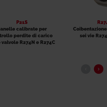
P21S
R27
anelle calibrate per
Coibentazione 
trollo perdite di carico
sei vie R27
e valvole R274N e R274C