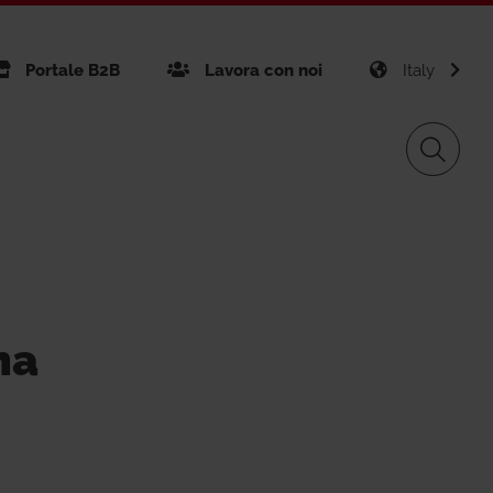
Portale B2B
Lavora con noi
Italy
nibilità
Giacomini APP Connect
Gas Distribution
na
ficazioni aziendali
Giacomini APP K-DOMO
gement
Renewable Sources
vice GPS
tti realizzati