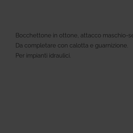
Residential Plus
Radiant Syst
31, codice etico e di condotta
imenti tecnici
Giacomini APP Catalog
Total Commercial
Water Mana
Bocchettone in ottone, attacco maschio-s
Da completare con calotta e guarnizione.
Per impianti idraulici.