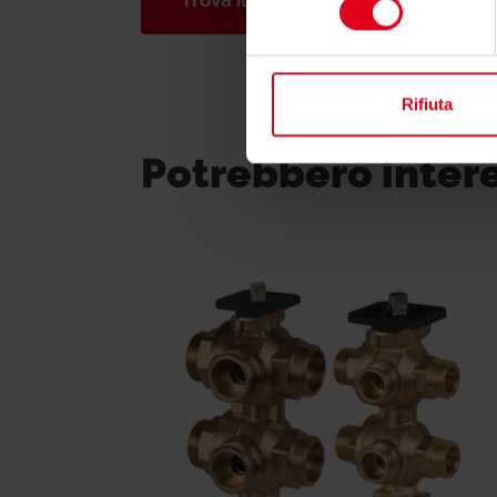
Trova il consulente di zona
Rifiuta
Potrebbero inter