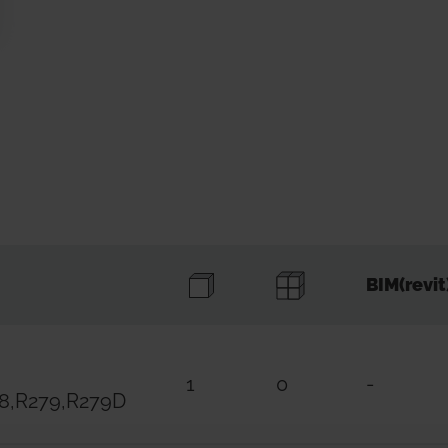
BIM(revit
1
0
-
78,R279,R279D