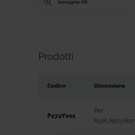
Immagine HD
Prodotti
Codice
Dimensione
Per
P272Y001
R276,R277,R2