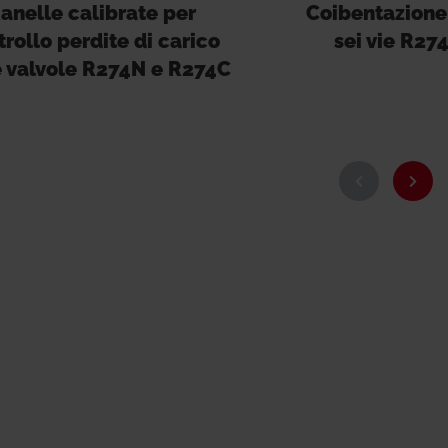
anelle calibrate per
Coibentazione 
trollo perdite di carico
sei vie R27
e valvole R274N e R274C