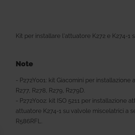
Residential Plus
Radiant Syst
31, codice etico e di condotta
imenti tecnici
Giacomini APP Catalog
Total Commercial
Water Mana
Kit per installare l'attuatore K272 e K274-1 
Note
- P272Y001: kit Giacomini per installazione
R277, R278, R279, R279D.
- P272Y002: kit ISO 5211 per installazione 
attuatore K274-1 su valvole miscelatrici a s
R586RFL.