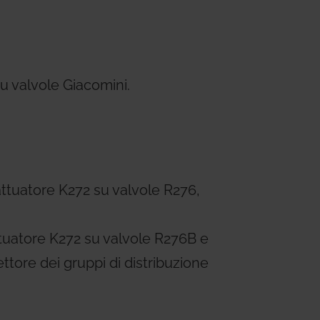
ems
Hydrogen Systems
gement
Fire Protection
su valvole Giacomini.
 attuatore K272 su valvole R276,
attuatore K272 su valvole R276B e
ettore dei gruppi di distribuzione