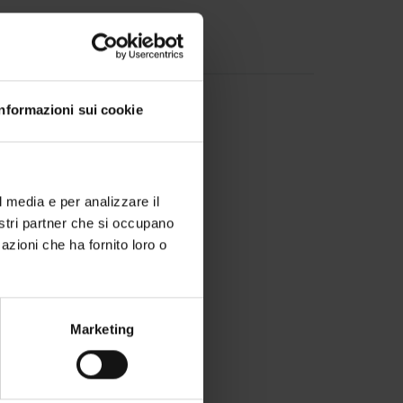
-
Informazioni sui cookie
l media e per analizzare il
nostri partner che si occupano
azioni che ha fornito loro o
 di zona.
Marketing