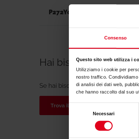
P272Y002
Per R276B, R
Consenso
Hai bisogno di suppor
Questo sito web utilizza i c
Utilizziamo i cookie per perso
nostro traffico. Condividiamo 
di analisi dei dati web, pubbl
Se hai bisogno di ulteriori informa
che hanno raccolto dal suo uti
Trova il consulente di zona
Selezione
Necessari
del
consenso