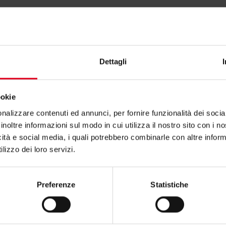
586RFL
1
0
-
Dettagli
to per P272?
ookie
nalizzare contenuti ed annunci, per fornire funzionalità dei socia
inoltre informazioni sul modo in cui utilizza il nostro sito con i 
icità e social media, i quali potrebbero combinarle con altre inform
zioni contatta il consulente tecnico o commerciale
lizzo dei loro servizi.
Preferenze
Statistiche