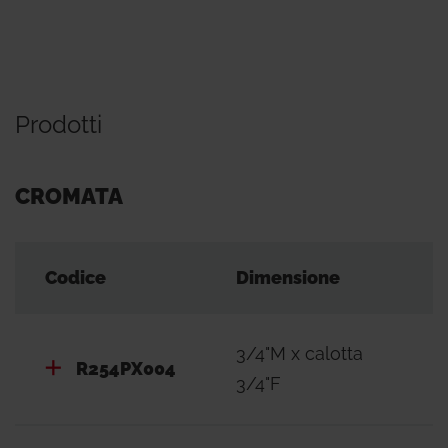
Prodotti
CROMATA
Codice
Dimensione
3/4"M x calotta
R254PX004
3/4"F