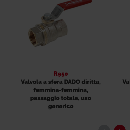
R950
Valvola a sfera DADO diritta,
Va
femmina-femmina,
passaggio totale, uso
generico