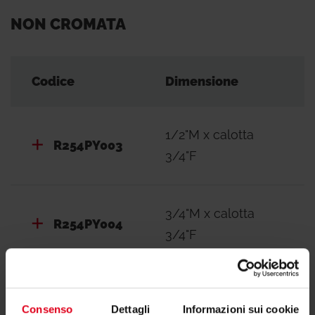
NON CROMATA
Codice
Dimensione
1/2"M x calotta
R254PY003
3/4"F
3/4"M x calotta
R254PY004
3/4"F
3/4"M x calotta
R254PY034
Consenso
Dettagli
Informazioni sui cookie
3/4"F