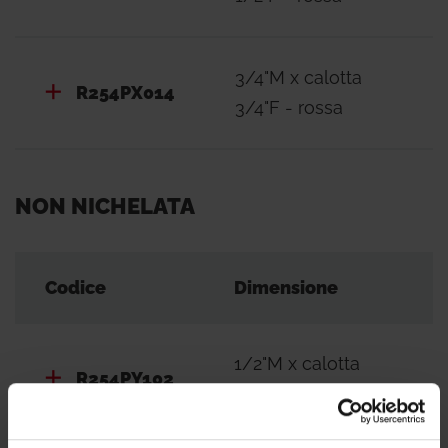
3/4"M x calotta
R254PX014
3/4"F - rossa
NON NICHELATA
Codice
Dimensione
1/2"M x calotta
R254PY102
1/2"F - rossa