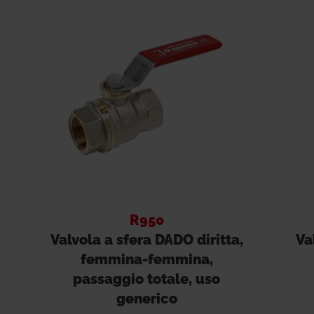
R950
Valvola a sfera DADO diritta,
Va
femmina-femmina,
passaggio totale, uso
generico