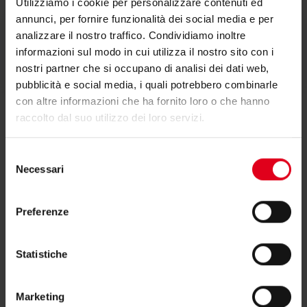
Utilizziamo i cookie per personalizzare contenuti ed
annunci, per fornire funzionalità dei social media e per
analizzare il nostro traffico. Condividiamo inoltre
Scheda tecnica
informazioni sul modo in cui utilizza il nostro sito con i
nostri partner che si occupano di analisi dei dati web,
pubblicità e social media, i quali potrebbero combinarle
con altre informazioni che ha fornito loro o che hanno
raccolto dal suo utilizzo dei loro servizi.
Selezione
Necessari
del
Hai bisogno di supporto per RM252?
consenso
Preferenze
Se hai bisogno di ulteriori informazioni contatta il
Statistiche
consulente tecnico o commerciale di zona.
Marketing
Trova il consulente di zona