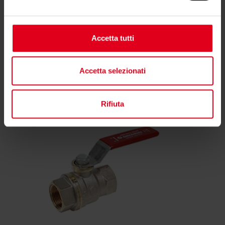
Accetta tutti
Potrebbero interessarti anche
Accetta selezionati
Rifiuta