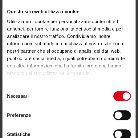
Questo sito web utilizza i cookie
Utilizziamo i cookie per personalizzare contenuti ed
Dichiarazione di conformità
annunci, per fornire funzionalità dei social media e per
analizzare il nostro traffico. Condividiamo inoltre
informazioni sul modo in cui utilizza il nostro sito con i
nostri partner che si occupano di analisi dei dati web,
pubblicità e social media, i quali potrebbero combinarle
con altre informazioni che ha fornito loro o che hanno
Testi di capitolato
raccolto dal suo utilizzo dei loro servizi.
Selezione
Necessari
del
consenso
Preferenze
Hai bisogno di supporto per R569R?
Statistiche