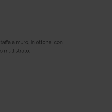
ems
Hydrogen Systems
gement
Fire Protection
taffa a muro, in ottone, con
o multistrato.