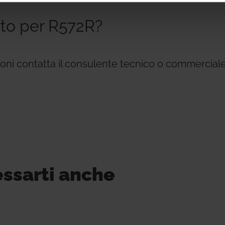
rto per R572R?
zioni contatta il consulente tecnico o commerciale
essarti anche