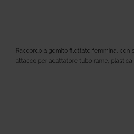
Residential Plus
Radiant Syst
31, codice etico e di condotta
imenti tecnici
Giacomini APP Catalog
Total Commercial
Water Mana
Raccordo a gomito filettato femmina, con s
attacco per adattatore tubo rame, plastica 