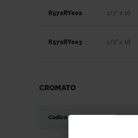
R572RY002
1/2" x 16
R572RY003
1/2" x 18
CROMATO
Codice
Dimension