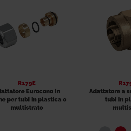
R179E
R17
attatore Eurocono in
Adattatore a s
ne per tubi in plastica o
tubi in p
multistrato
multis