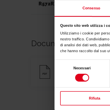
R572RX002
1/2" x 16
Consenso
Questo sito web utilizza i c
Utilizziamo i cookie per perso
nostro traffico. Condividiamo 
Documentazione
di analisi dei dati web, pubbl
che hanno raccolto dal suo uti
Selezione
Necessari
del
Dichiarazione di conf
consenso
Rifiuta