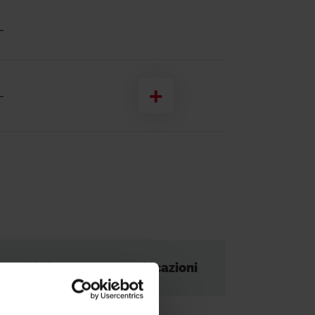
-
-
CAD(dxf)
Certificazioni