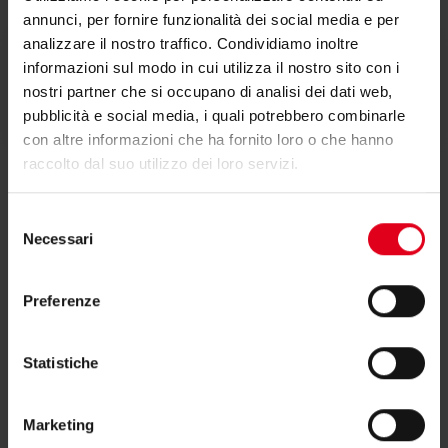
annunci, per fornire funzionalità dei social media e per
analizzare il nostro traffico. Condividiamo inoltre
informazioni sul modo in cui utilizza il nostro sito con i
Testi di capitolato
nostri partner che si occupano di analisi dei dati web,
pubblicità e social media, i quali potrebbero combinarle
con altre informazioni che ha fornito loro o che hanno
raccolto dal suo utilizzo dei loro servizi.
Selezione
Necessari
del
consenso
Hai bisogno di supporto per R570R?
Preferenze
Se hai bisogno di ulteriori informazioni contatta il
Statistiche
consulente tecnico o commerciale di zona.
Marketing